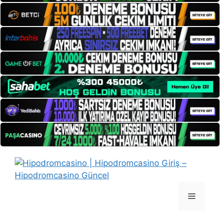
İçeriğe
atla
Menü