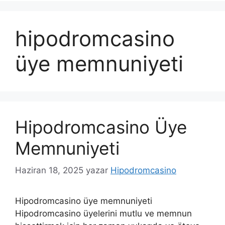
hipodromcasino
üye memnuniyeti
Hipodromcasino Üye
Memnuniyeti
Haziran 18, 2025
yazar
Hipodromcasino
Hipodromcasino üye memnuniyeti
Hipodromcasino üyelerini mutlu ve memnun