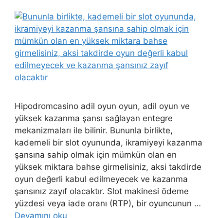
Hipodromcasino adil oyun oyun, adil oyun ve
yüksek kazanma şansı sağlayan entegre
mekanizmaları ile bilinir. Bununla birlikte,
kademeli bir slot oyununda, ikramiyeyi kazanma
şansına sahip olmak için mümkün olan en
yüksek miktara bahse girmelisiniz, aksi takdirde
oyun değerli kabul edilmeyecek ve kazanma
şansınız zayıf olacaktır. Slot makinesi ödeme
yüzdesi veya iade oranı (RTP), bir oyuncunun …
Devamını oku