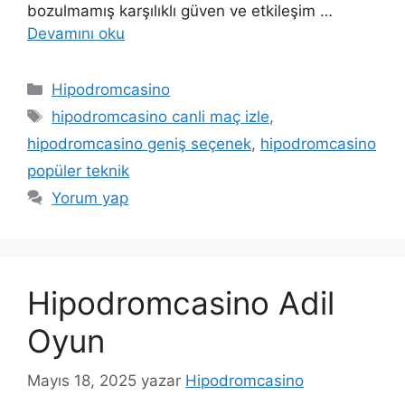
bozulmamış karşılıklı güven ve etkileşim …
Devamını oku
Kategoriler
Hipodromcasino
Etiketler
hipodromcasino canli maç izle
,
hipodromcasino geniş seçenek
,
hipodromcasino
popüler teknik
Yorum yap
Hipodromcasino Adil
Oyun
Mayıs 18, 2025
yazar
Hipodromcasino