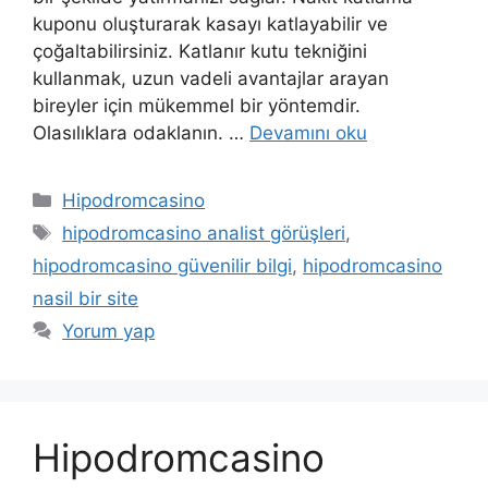
kuponu oluşturarak kasayı katlayabilir ve
çoğaltabilirsiniz. Katlanır kutu tekniğini
kullanmak, uzun vadeli avantajlar arayan
bireyler için mükemmel bir yöntemdir.
Olasılıklara odaklanın. …
Devamını oku
Kategoriler
Hipodromcasino
Etiketler
hipodromcasino analist görüşleri
,
hipodromcasino güvenilir bilgi
,
hipodromcasino
nasil bir site
Yorum yap
Hipodromcasino