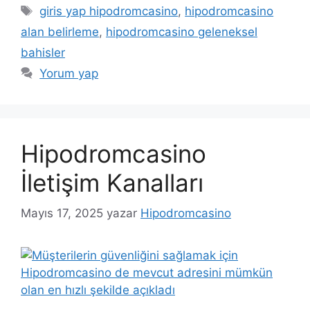
Etiketler
giris yap hipodromcasino
,
hipodromcasino
alan belirleme
,
hipodromcasino geleneksel
bahisler
Yorum yap
Hipodromcasino
İletişim Kanalları
Mayıs 17, 2025
yazar
Hipodromcasino