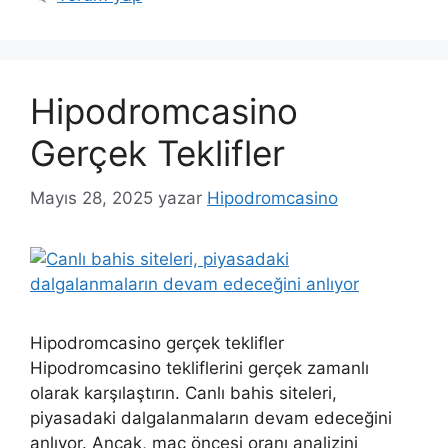
Hipodromcasino
Gerçek Teklifler
Mayıs 28, 2025
yazar
Hipodromcasino
Hipodromcasino gerçek teklifler
Hipodromcasino tekliflerini gerçek zamanlı
olarak karşılaştırın. Canlı bahis siteleri,
piyasadaki dalgalanmaların devam edeceğini
anlıyor. Ancak, maç öncesi oranı analizini