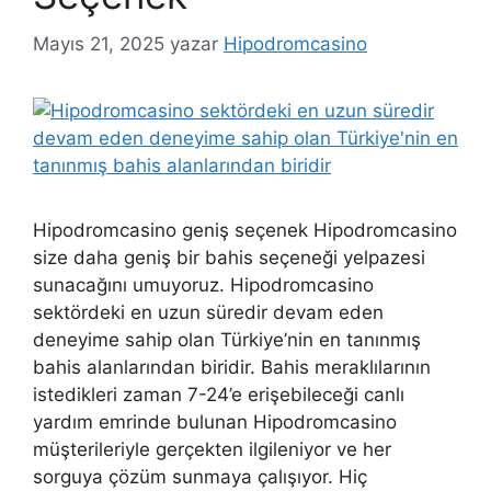
Mayıs 21, 2025
yazar
Hipodromcasino
Hipodromcasino geniş seçenek Hipodromcasino
size daha geniş bir bahis seçeneği yelpazesi
sunacağını umuyoruz. Hipodromcasino
sektördeki en uzun süredir devam eden
deneyime sahip olan Türkiye’nin en tanınmış
bahis alanlarından biridir. Bahis meraklılarının
istedikleri zaman 7-24’e erişebileceği canlı
yardım emrinde bulunan Hipodromcasino
müşterileriyle gerçekten ilgileniyor ve her
sorguya çözüm sunmaya çalışıyor. Hiç