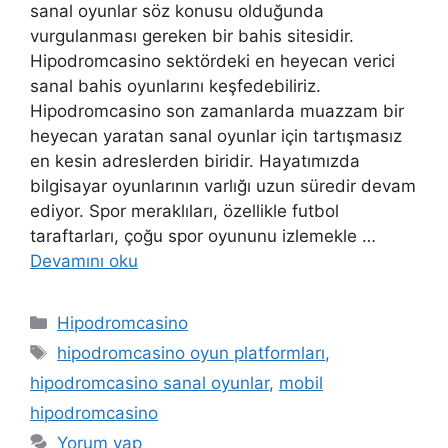
sanal oyunlar söz konusu olduğunda
vurgulanması gereken bir bahis sitesidir.
Hipodromcasino sektördeki en heyecan verici
sanal bahis oyunlarını keşfedebiliriz.
Hipodromcasino son zamanlarda muazzam bir
heyecan yaratan sanal oyunlar için tartışmasız
en kesin adreslerden biridir. Hayatımızda
bilgisayar oyunlarının varlığı uzun süredir devam
ediyor. Spor meraklıları, özellikle futbol
taraftarları, çoğu spor oyununu izlemekle …
Devamını oku
Kategoriler
Hipodromcasino
Etiketler
hipodromcasino oyun platformları
,
hipodromcasino sanal oyunlar
,
mobil
hipodromcasino
Yorum yap