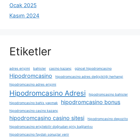
Ocak 2025
Kasım 2024
Etiketler
adres erişimi
bahisler
casino kazanç
güncel hipodromcasino
Hipodromcasino
hipodromcasino adres değişikliği herhangi
hipodromcasino adres erişimi
Hipodromcasino Adresi
hipodromcasino bahisler
hipodromcasino bonus
hipodromcasino bahis yapmak
hipodromcasino casino kazanç
hipodromcasino casino sitesi
hipodromcasino depozito
hipodromcasino erişilebilir doğrudan giriş bağlantısı
hipodromcasino faydalı sonuçlar verir