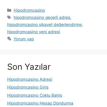
Kategoriler
Hipodromcasino
Etiketler
hipodromcasino geçerli adres
,
hipodromcasino şikayet değerlendirme
,
hipodromcasino yeni adresi
Yorum yap
Son Yazılar
Hipodromcasino Adresi
Hipodromcasino Giriş
Hipodromcasino Çoklu Bahis
Hipodromcasino Hesap Dondurma