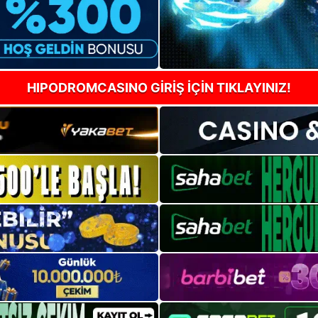
HIPODROMCASINO GİRİŞ İÇİN TIKLAYINIZ!