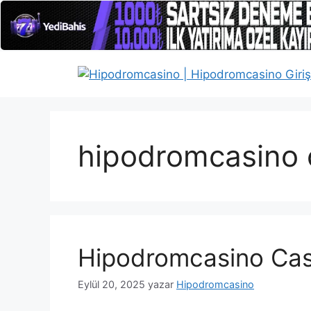
İçeriğe
atla
hipodromcasino 
Hipodromcasino Cas
Eylül 20, 2025
yazar
Hipodromcasino