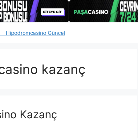
casino kazanç
ino Kazanç