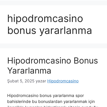
hipodromcasino
bonus yararlanma
Hipodromcasino Bonus
Yararlanma
Şubat 5, 2025
yazar
Hipodromcasino
Hipodromcasino bonus yararlanma spor
bahislerinde bu bonuslardan yararlanmak için