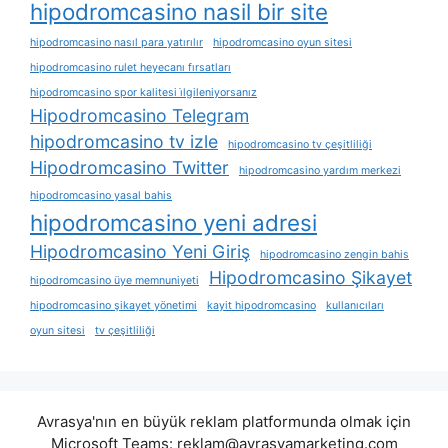
hipodromcasino nasil bir site
hipodromcasino nasıl para yatırılır
hipodromcasino oyun sitesi
hipodromcasino rulet heyecanı fırsatları
hipodromcasino spor kalitesi i̇lgileniyorsanız
Hipodromcasino Telegram
hipodromcasino tv izle
hipodromcasino tv çeşitliliği
Hipodromcasino Twitter
hipodromcasino yardım merkezi
hipodromcasino yasal bahis
hipodromcasino yeni adresi
Hipodromcasino Yeni Giriş
hipodromcasino zengin bahis
Hipodromcasino Şikayet
hipodromcasino üye memnuniyeti
hipodromcasino şikayet yönetimi
kayit hipodromcasino
kullanıcıları
oyun sitesi
tv çeşitliliği
Avrasya'nın en büyük reklam platformunda olmak için
Microsoft Teams:
reklam@avrasyamarketing.com