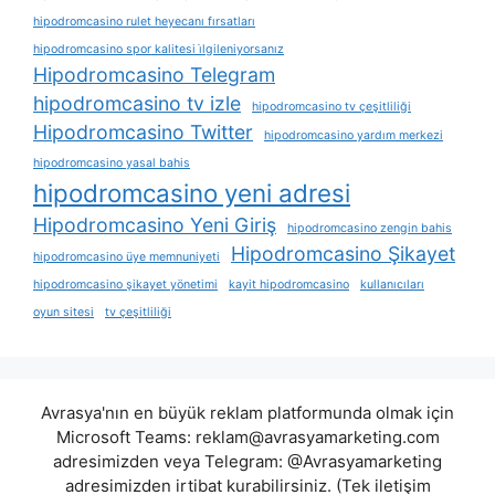
hipodromcasino rulet heyecanı fırsatları
hipodromcasino spor kalitesi i̇lgileniyorsanız
Hipodromcasino Telegram
hipodromcasino tv izle
hipodromcasino tv çeşitliliği
Hipodromcasino Twitter
hipodromcasino yardım merkezi
hipodromcasino yasal bahis
hipodromcasino yeni adresi
Hipodromcasino Yeni Giriş
hipodromcasino zengin bahis
Hipodromcasino Şikayet
hipodromcasino üye memnuniyeti
hipodromcasino şikayet yönetimi
kayit hipodromcasino
kullanıcıları
oyun sitesi
tv çeşitliliği
Avrasya'nın en büyük reklam platformunda olmak için
Microsoft Teams:
reklam@avrasyamarketing.com
adresimizden veya Telegram: @Avrasyamarketing
adresimizden irtibat kurabilirsiniz. (Tek iletişim