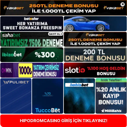
×
HIPODROMCASINO GİRİŞ İÇİN TIKLAYINIZ!