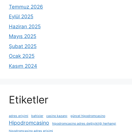
Temmuz 2026
Eylül 2025
Haziran 2025
Mayıs 2025
Şubat 2025
Ocak 2025
Kasım 2024
Etiketler
adres erişimi
bahisler
casino kazanç
güncel hipodromcasino
Hipodromcasino
hipodromcasino adres değişikliği herhangi
hipodromcasino adres erişimi