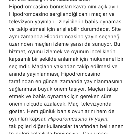
Hipodromcasino bonusları kavramını açıklayın.
Hipodromcasino sergilendiği canlı maçlar ve
televizyon yayınları, izleyicilerin bahis oynaması
ve takip etmesi için erişilebilir durumdadır. Site
aynı zamanda Hipodromcasino yayın seçeneği
üzerinden maçları izleme şansı da sunuyor. Bu
hizmet, oyunu izlemek ve oyunun inceliklerini
kapsamlı bir şekilde anlamak için mükemmel bir
seçimdir. Maçların yakından takip edilmesi ve
anında yayınlanması, Hipodromcasino
tarafından en güncel zamanda yayınlanmasının
sağlanması büyük önem taşıyor. Maçları takip
etmek ve bahis oynamak için gereken süre
önemli ölçüde azalacak. Maçı televizyonda
göster. Hem günlük bahis oyunlarını hem de
oyunları kapsar.
Hipodromcasino tv yayını
takipçileri diğer kullanıcılar tarafından belirlenen
trendleri kolaylıkla benimsiyor. Canlı maçı