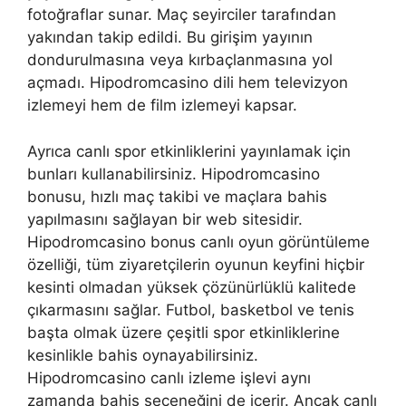
fotoğraflar sunar. Maç seyirciler tarafından
yakından takip edildi. Bu girişim yayının
dondurulmasına veya kırbaçlanmasına yol
açmadı. Hipodromcasino dili hem televizyon
izlemeyi hem de film izlemeyi kapsar.
Ayrıca canlı spor etkinliklerini yayınlamak için
bunları kullanabilirsiniz. Hipodromcasino
bonusu, hızlı maç takibi ve maçlara bahis
yapılmasını sağlayan bir web sitesidir.
Hipodromcasino bonus canlı oyun görüntüleme
özelliği, tüm ziyaretçilerin oyunun keyfini hiçbir
kesinti olmadan yüksek çözünürlüklü kalitede
çıkarmasını sağlar. Futbol, ​​basketbol ve tenis
başta olmak üzere çeşitli spor etkinliklerine
kesinlikle bahis oynayabilirsiniz.
Hipodromcasino canlı izleme işlevi aynı
zamanda bahis seçeneğini de içerir. Ancak canlı