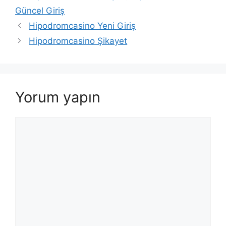
Güncel Giriş
Hipodromcasino Yeni Giriş
Hipodromcasino Şikayet
Yorum yapın
Yorum