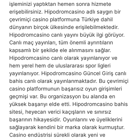
işleminizi yaptıktan hemen sonra hizmete
erişebilirsiniz. Hipodromcasino adlı saygın bir
çevrimiçi casino platformuna Türkiye dahil
dünyanın birçok ülkesinde erişilebilmektedir.
Hipodromcasino canlı yayını büyük ilgi görüyor.
Canlı maç yayınları, tüm önemli ayrıntıların
kapsamlı bir şekilde ele alınmasını sağlar.
Hipodromcasino canlı olarak yayınlanıyor ve
hem yerel hem de uluslararası spor ligleri
yayınlanıyor. Hipodromcasino Güncel Giriş canlı
bahis canlı olarak yayınlanmaktadır. Bu çevrimiçi
casino platformunun başarısız oyun girişimleri
geçmişi var. Bu organizasyon bu alanda en
yüksek başarıyı elde etti. Hipodromcasino bahis
sitesi, heyecan verici kaçışların ve sınırsız
başarının hikayesidir. Oyunlarını ve üyeliklerini
sağlayarak kendini bir marka olarak kurmuştur.
Casino endüstrisi sürekli olarak yeni ve