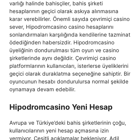
varlığı halinde bahisçiler, bahis şirketi
hesaplarının geçici olarak askıya alınmasına
karar verebilirler. Önemli sayıda çevrimiçi casino
sever, Hipodromcasino casino hesaplarını
sonlandırmaları karşılığında kendilerine tazminat
ödediğinden habersizdir. Hipodromcasino
üyeliğinin dondurulması tüm oyun ve casino
şirketlerinde aynı değildir. Çevrimiçi casino
platformlarının kullanıcıları, isterlerse üyeliklerini
geçici olarak duraklatma seçeneğine sahiptir. Bir
oyuncunun hesabı dondurulursa normal şekilde
oynamaya devam edebilir.
Hipodromcasino Yeni Hesap
Avrupa ve Türkiye’deki bahis şirketlerinin çoğu,
kullanıcılarının yeni hesap açmasına izin
vermiyor. Çeşitli açıklamalar bekleniyor. Adil