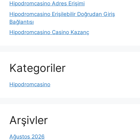
Hipodromcasino Adres Erişimi
Hipodromcasino Erişilebilir Doğrudan Giriş
Bağlantısı
Hipodromcasino Casino Kazanç
Kategoriler
Hipodromcasino
Arşivler
Ağustos 2026