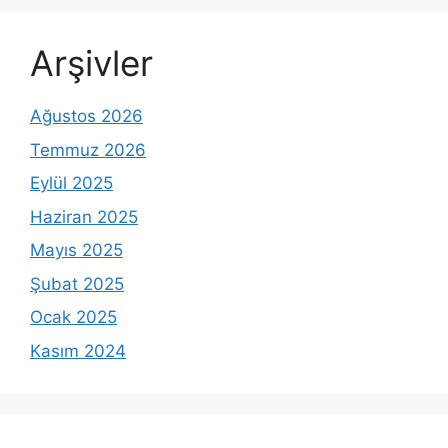
Arşivler
Ağustos 2026
Temmuz 2026
Eylül 2025
Haziran 2025
Mayıs 2025
Şubat 2025
Ocak 2025
Kasım 2024