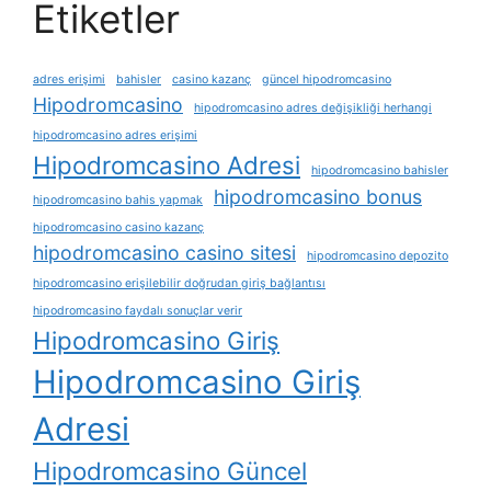
Etiketler
adres erişimi
bahisler
casino kazanç
güncel hipodromcasino
Hipodromcasino
hipodromcasino adres değişikliği herhangi
hipodromcasino adres erişimi
Hipodromcasino Adresi
hipodromcasino bahisler
hipodromcasino bonus
hipodromcasino bahis yapmak
hipodromcasino casino kazanç
hipodromcasino casino sitesi
hipodromcasino depozito
hipodromcasino erişilebilir doğrudan giriş bağlantısı
hipodromcasino faydalı sonuçlar verir
Hipodromcasino Giriş
Hipodromcasino Giriş
Adresi
Hipodromcasino Güncel