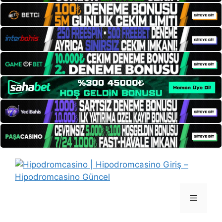
İçeriğe
atla
Menü