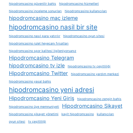
hipodromcasino güvenilir bahis
hipodromcasino hizmetleri
hipodromcasino i̇nceleme sonuçları
hipodromcasino kullanıcıları
hipodromcasino maç izleme
hipodromcasino nasil bir site
hipodromcasino nasıl para yatırılır
hipodromcasino oyun sitesi
hipodromcasino rulet heyecanı fırsatları
hipodromcasino spor kalitesi i̇lgileniyorsanız
Hipodromcasino Telegram
hipodromcasino tv izle
hipodromcasino tv çeşitliliği
Hipodromcasino Twitter
hipodromcasino yardım merkezi
hipodromcasino yasal bahis
hipodromcasino yeni adresi
Hipodromcasino Yeni Giriş
hipodromcasino zengin bahis
Hipodromcasino Şikayet
hipodromcasino üye memnuniyeti
hipodromcasino şikayet yönetimi
kayit hipodromcasino
kullanıcıları
oyun sitesi
tv çeşitliliği