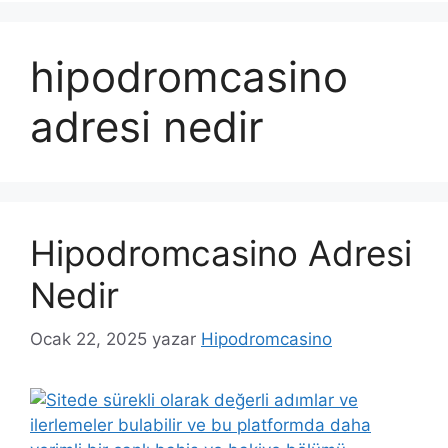
hipodromcasino
adresi nedir
Hipodromcasino Adresi
Nedir
Ocak 22, 2025
yazar
Hipodromcasino