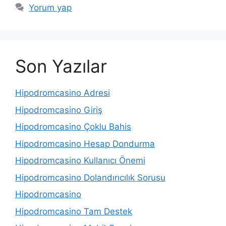
Yorum yap
Son Yazılar
Hipodromcasino Adresi
Hipodromcasino Giriş
Hipodromcasino Çoklu Bahis
Hipodromcasino Hesap Dondurma
Hipodromcasino Kullanıcı Önemi
Hipodromcasino Dolandırıcılık Sorusu
Hipodromcasino
Hipodromcasino Tam Destek