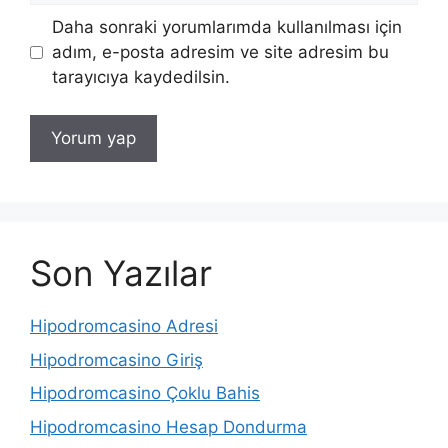
Daha sonraki yorumlarımda kullanılması için
adım, e-posta adresim ve site adresim bu
tarayıcıya kaydedilsin.
Son Yazılar
Hipodromcasino Adresi
Hipodromcasino Giriş
Hipodromcasino Çoklu Bahis
Hipodromcasino Hesap Dondurma