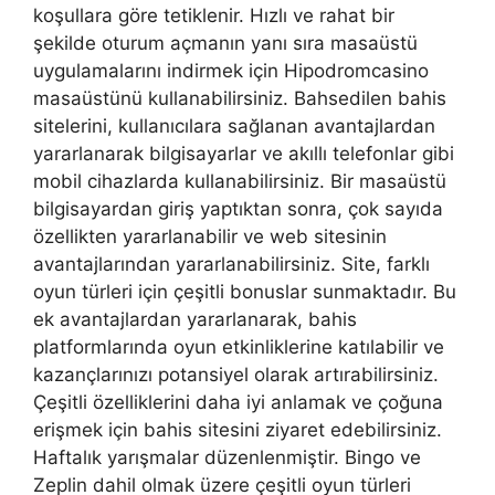
koşullara göre tetiklenir. Hızlı ve rahat bir
şekilde oturum açmanın yanı sıra masaüstü
uygulamalarını indirmek için Hipodromcasino
masaüstünü kullanabilirsiniz. Bahsedilen bahis
sitelerini, kullanıcılara sağlanan avantajlardan
yararlanarak bilgisayarlar ve akıllı telefonlar gibi
mobil cihazlarda kullanabilirsiniz. Bir masaüstü
bilgisayardan giriş yaptıktan sonra, çok sayıda
özellikten yararlanabilir ve web sitesinin
avantajlarından yararlanabilirsiniz. Site, farklı
oyun türleri için çeşitli bonuslar sunmaktadır. Bu
ek avantajlardan yararlanarak, bahis
platformlarında oyun etkinliklerine katılabilir ve
kazançlarınızı potansiyel olarak artırabilirsiniz.
Çeşitli özelliklerini daha iyi anlamak ve çoğuna
erişmek için bahis sitesini ziyaret edebilirsiniz.
Haftalık yarışmalar düzenlenmiştir. Bingo ve
Zeplin dahil olmak üzere çeşitli oyun türleri