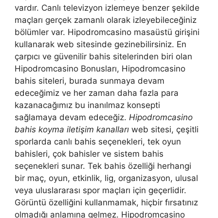
vardır. Canlı televizyon izlemeye benzer şekilde
maçları gerçek zamanlı olarak izleyebileceğiniz
bölümler var. Hipodromcasino masaüstü girişini
kullanarak web sitesinde gezinebilirsiniz. En
çarpıcı ve güvenilir bahis sitelerinden biri olan
Hipodromcasino Bonusları, Hipodromcasino
bahis siteleri, burada sunmaya devam
edeceğimiz ve her zaman daha fazla para
kazanacağımız bu inanılmaz konsepti
sağlamaya devam edeceğiz.
Hipodromcasino
bahis koyma iletişim kanalları
web sitesi, çeşitli
sporlarda canlı bahis seçenekleri, tek oyun
bahisleri, çok bahisler ve sistem bahis
seçenekleri sunar. Tek bahis özelliği herhangi
bir maç, oyun, etkinlik, lig, organizasyon, ulusal
veya uluslararası spor maçları için geçerlidir.
Görüntü özelliğini kullanmamak, hiçbir fırsatınız
olmadığı anlamına gelmez. Hipodromcasino