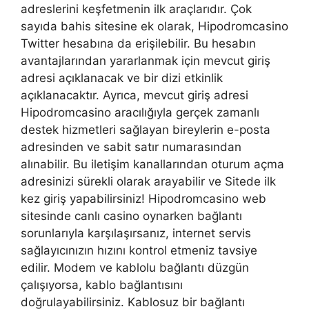
adreslerini keşfetmenin ilk araçlarıdır. Çok
sayıda bahis sitesine ek olarak, Hipodromcasino
Twitter hesabına da erişilebilir. Bu hesabın
avantajlarından yararlanmak için mevcut giriş
adresi açıklanacak ve bir dizi etkinlik
açıklanacaktır. Ayrıca, mevcut giriş adresi
Hipodromcasino aracılığıyla gerçek zamanlı
destek hizmetleri sağlayan bireylerin e-posta
adresinden ve sabit satır numarasından
alınabilir. Bu iletişim kanallarından oturum açma
adresinizi sürekli olarak arayabilir ve Sitede ilk
kez giriş yapabilirsiniz! Hipodromcasino web
sitesinde canlı casino oynarken bağlantı
sorunlarıyla karşılaşırsanız, internet servis
sağlayıcınızın hızını kontrol etmeniz tavsiye
edilir. Modem ve kablolu bağlantı düzgün
çalışıyorsa, kablo bağlantısını
doğrulayabilirsiniz. Kablosuz bir bağlantı